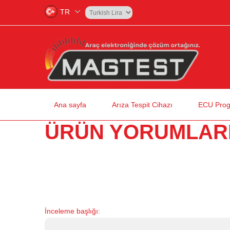
TR
Ana sayfa
Arıza Tespit Cihazı
ECU Prog
ÜRÜN YORUMLAR
İnceleme başlığı: