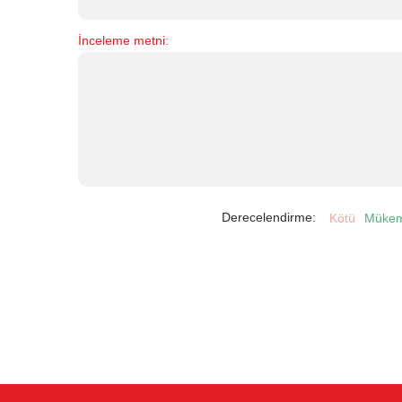
İnceleme metni:
Derecelendirme:
Kötü
Müke