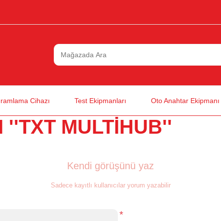
ramlama Cihazı
Test Ekipmanları
Oto Anahtar Ekipmanı
I
TXT MULTIHUB
Kendi görüşünü yaz
Sadece kayıtlı kullanıcılar yorum yazabilir
*